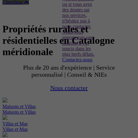
Chercheur
ou si vous avez
des doutes sur
nos services,
n'hésitez pas à
Propriétés rurales et
nous contacter.
Nous vous
apporterons une
résidentielles en Catalogne
solution à vos
soucis dans les
méridionale
plus brefs délais.
Contactez-nous
Plus de 20 ans d'expérience | Service
personnalisé | Conseil & NIEs
Nous contacter
Maisons et Villas
Maisons et Villas
Villas et Mas
Villas et Mas