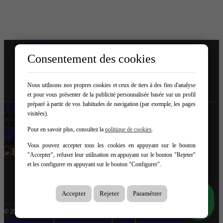
Acheter
Vendez votre propriété
Consentement des cookies
Nous
Blog
Services
Nous utilisons nos propres cookies et ceux de tiers à des fins d'analyse
Contact
et pour vous présenter de la publicité personnalisée basée sur un profil
préparé à partir de vos habitudes de navigation (par exemple, les pages
Fincas Direct
visitées).
Avinguda de Bèlgica 10
43850 – Cambrils
Pour en savoir plus, consultez la
politique de cookies
.
977 082 244
-
634 558 015
AICAT: 13.936 | API no. 2450
Vous pouvez accepter tous les cookies en appuyant sur le bouton
"Accepter", refuser leur utilisation en appuyant sur le bouton "Rejeter"
et les configurer en appuyant sur le bouton "Configurer".
Accepter
Rejeter
Paramétrer
© 2026 Fincas Direct
Avertissement Légal
|
Protection des données
|
Cookies
|
Créé avec Mobilia