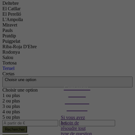
Deltebre
El Catllar
El Perelló
L'Ampolla
Miravet
Pauls
Pratdip
Puigpelat
Riba-Roja D'Ebre
Rodonya
Salou
Tortosa
Teruel
Cretas
Choisir une option
Contactez-
Choisir une option
nous et
1 ou plus
nous vous
2 ou plus
3 ou plus
aiderons
4 ou plus
5 ou plus
Si vous avez
besoin de
résoudre tout
Rechercher
type de question