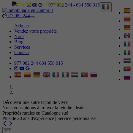
977 082 244
-
634 558 015
977 082 244
Toggle
navigation
Acheter
Vendez votre propriété
Nous
Blog
Services
Contact
977 082 244
634 558 015
Découvrir une autre façon de vivre
Nous vous aidons à trouver la retraite idéale.
Propriétés rurales en Catalogne sud
Plus de 20 ans d'expérience | Service personnalisé
Previous
Next