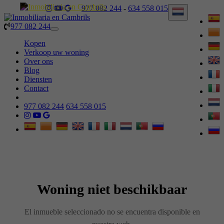
977 082 244
-
634 558 015
977 082 244
Toggle
navigation
Kopen
Verkoop uw woning
Over ons
Blog
Diensten
Contact
977 082 244
634 558 015
Woning niet beschikbaar
El inmueble seleccionado no se encuentra disponible en