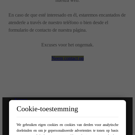
nuestra web.
En caso de que esté interesado en él, estaremos encantados de
atenderle a través de nuestro teléfono o bien desde el
formulario de contacto de nuestra página.
Excuses voor het ongemak.
Neem contact op
Kopen
Verkoop uw woning
Cookie-toestemming
Over ons
Blog
Diensten
We gebruiken eigen cookies en cookies van derden voor analytische
Contact
doeleinden en om je gepersonaliseerde advertenties te tonen op basis